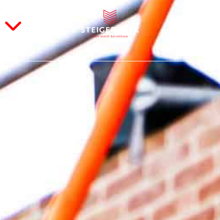
s
res